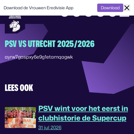
Download de Vrouwen Eredivisie App
Download
PSV VS UTRECHT 2025/2026
ayrw7gaspxy6e9g1etamqagwk
LEES OOK
PSV wint voor het eerst in
clubhistorie de Supercup
31 jul 2026