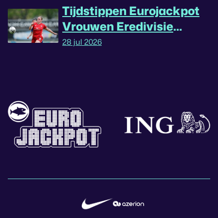
Tijdstippen Eurojackpot
Vrouwen Eredivisie
omgedraaid
28 jul 2026