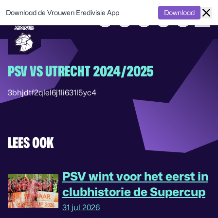
Download de Vrouwen Eredivisie App
Download
PSV VS UTRECHT 2024/2025
3bhjdtf2qlel6j1li631l5yc4
LEES OOK
PSV wint voor het eerst in
clubhistorie de Supercup
31 jul 2026