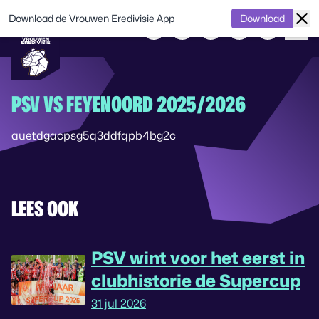
Download de Vrouwen Eredivisie App
Download
PSV VS FEYENOORD 2025/2026
auetdgacpsg5q3ddfqpb4bg2c
LEES OOK
PSV wint voor het eerst in
clubhistorie de Supercup
31 jul 2026