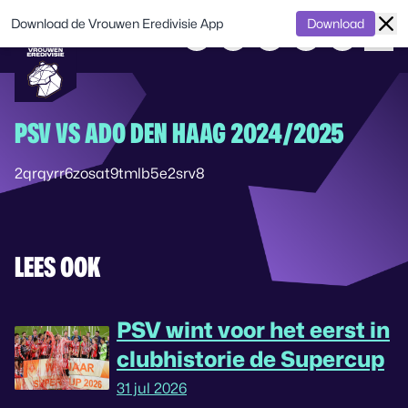
Download de Vrouwen Eredivisie App
Download
PSV VS ADO DEN HAAG 2024/2025
2qrqyrr6zosat9tmlb5e2srv8
LEES OOK
PSV wint voor het eerst in
clubhistorie de Supercup
31 jul 2026