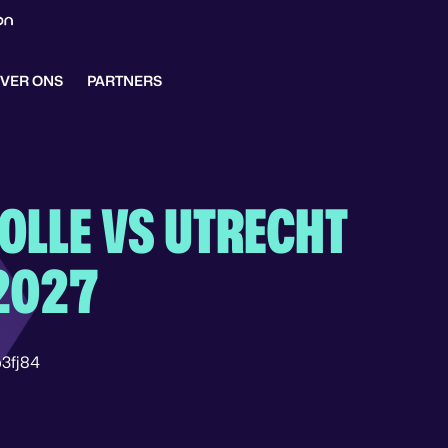
VER ONS
PARTNERS
OLLE VS UTRECHT
2027
3fj84