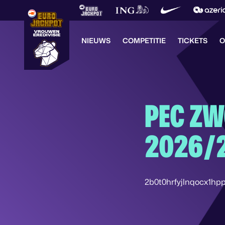
NIEUWS
COMPETITIE
TICKETS
O
PEC ZW
2026/
2b0t0hrfyjlnqocx1hpp