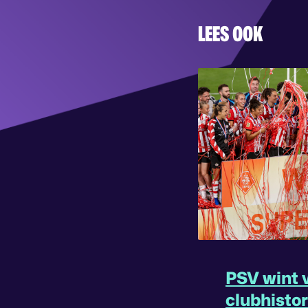
LEES OOK
PSV wint v
clubhisto