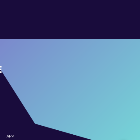
E
APP