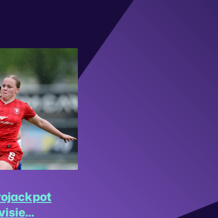
rojackpot
visie