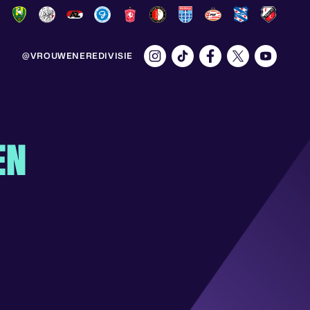
@VROUWENEREDIVISIE
EN