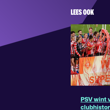
LEES OOK
PSV wint v
clubhisto