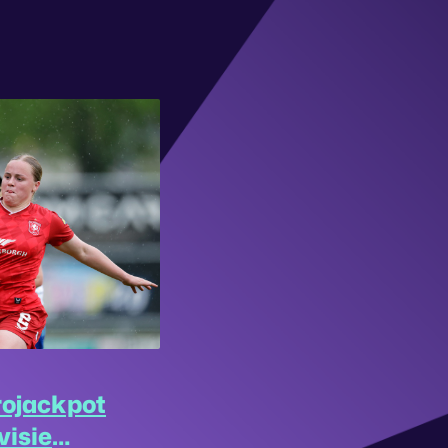
rojackpot
visie