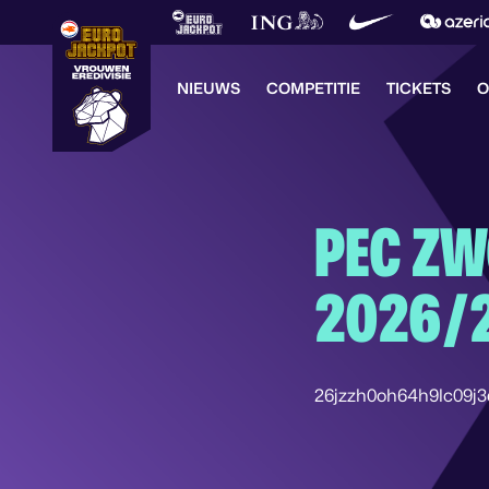
NIEUWS
COMPETITIE
TICKETS
O
PEC ZW
2026/
26jzzh0oh64h9lc09j3