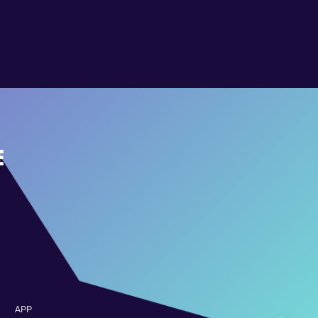
E
APP