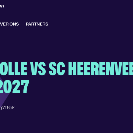
VER ONS
PARTNERS
OLLE VS SC HEERENVE
2027
q7t6ok