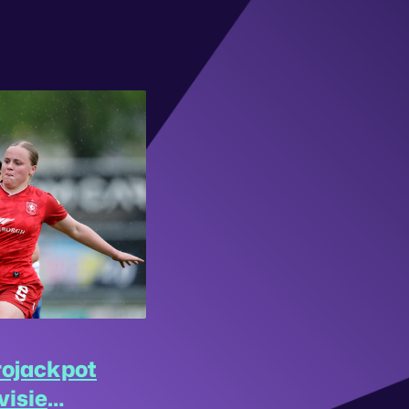
rojackpot
visie