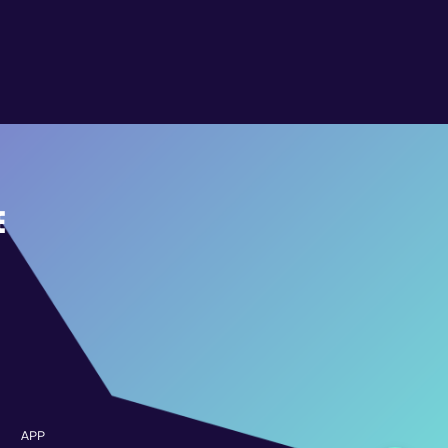
E
APP