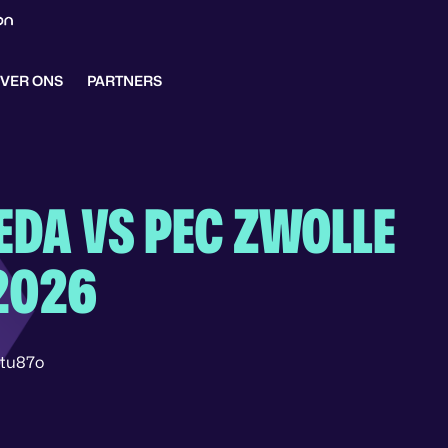
VER ONS
PARTNERS
EDA VS PEC ZWOLLE
2026
9tu87o