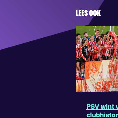
LEES OOK
PSV wint v
clubhisto