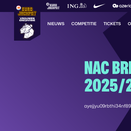
NIEUWS
COMPETITIE
TICKETS
O
NAC BR
2025/
ayejjyu09rbthi34nf8