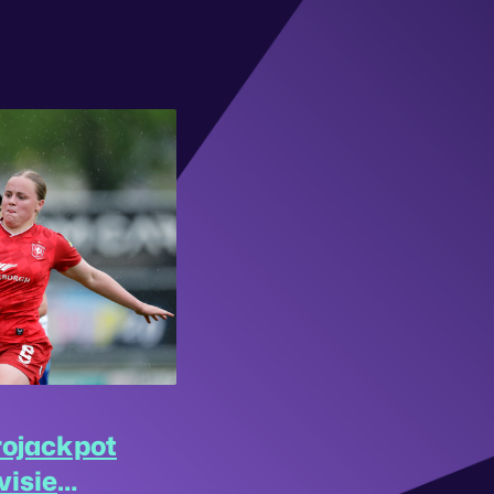
rojackpot
visie