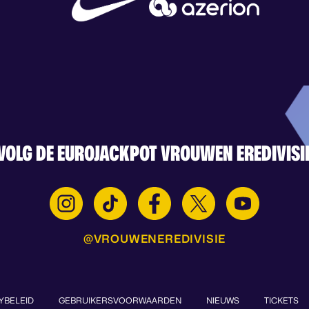
VOLG DE EUROJACKPOT VROUWEN EREDIVISI
@VROUWENEREDIVISIE
YBELEID
GEBRUIKERSVOORWAARDEN
NIEUWS
TICKETS