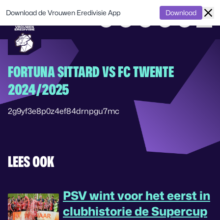
Download de Vrouwen Eredivisie App
Download
FORTUNA SITTARD VS FC TWENTE
2024/2025
2g9yf3e8p0z4ef84drnpgu7mc
LEES OOK
PSV wint voor het eerst in
clubhistorie de Supercup