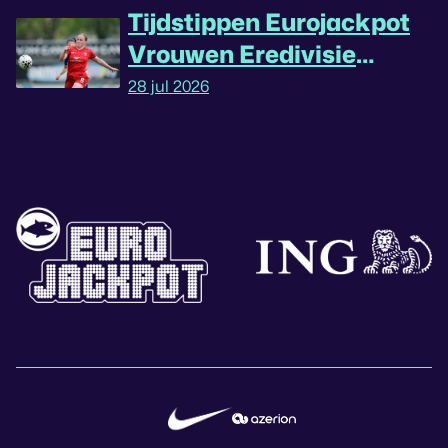
Tijdstippen Eurojackpot
Vrouwen Eredivisie
omgedraaid
28 jul 2026