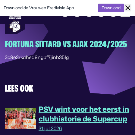
Download de Vrouwen Eredivisie App
Download
FORTUNA SITTARD VS AJAX 2024/2025
3c8e3rkahea8ngbf7jinb35lg
LEES OOK
PSV wint voor het eerst in
clubhistorie de Supercup
31 jul 2026