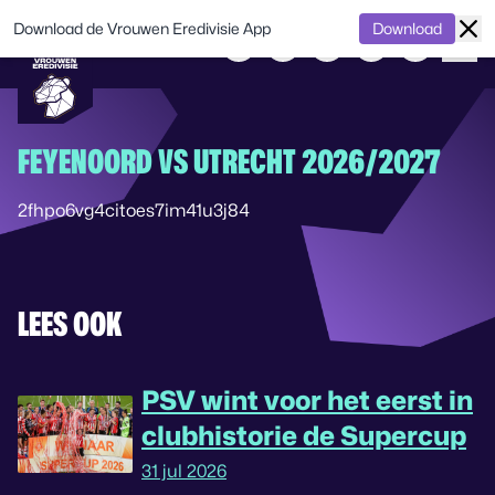
Download de Vrouwen Eredivisie App
Download
FEYENOORD VS UTRECHT 2026/2027
2fhpo6vg4citoes7im41u3j84
LEES OOK
PSV wint voor het eerst in
clubhistorie de Supercup
31 jul 2026