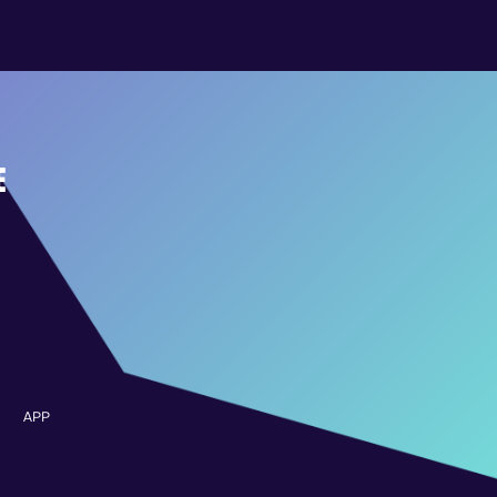
E
APP