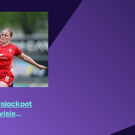
rojackpot
visie