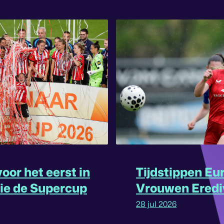
oor het eerst in
Tijdstippen Eu
rie de Supercup
Vrouwen Eredi
omgedraaid
28 jul 2026