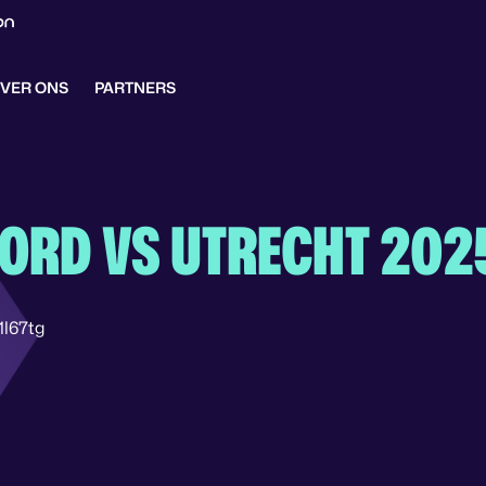
VER ONS
PARTNERS
ORD VS UTRECHT 20
1l67tg