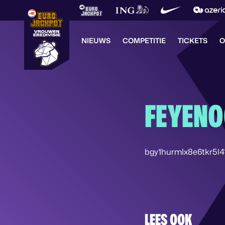
NIEUWS
COMPETITIE
TICKETS
O
FEYENO
bgy1hurmlx8e6tkr5l4
LEES OOK