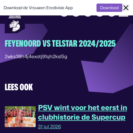
Download de Vrouwen Eredivisie App
Download
FEYENOORD VS TELSTAR 2024/2025
2wks38h4j4exotj91qh2ksl5g
LEES OOK
PSV wint voor het eerst in
clubhistorie de Supercup
31 jul 2026