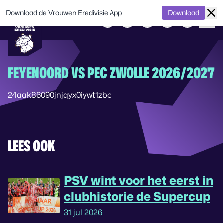
Download de Vrouwen Eredivisie App
Download
FEYENOORD VS PEC ZWOLLE 2026/2027
24aak86090jnjqyx0iywt1zbo
LEES OOK
PSV wint voor het eerst in
clubhistorie de Supercup
31 jul 2026