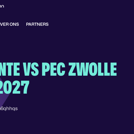
VER ONS
PARTNERS
NTE VS PEC ZWOLLE
2027
m6qhhqs