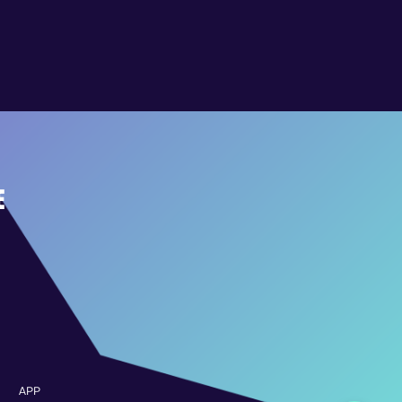
E
APP