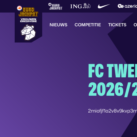
NIEUWS
COMPETITIE
TICKETS
O
FC TWE
2026/
2miofjf1a2v8v9kvp3