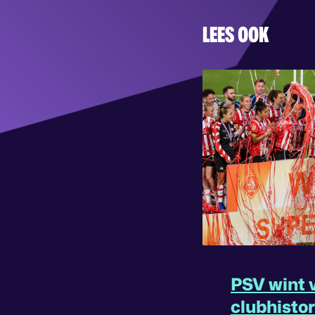
LEES OOK
PSV wint v
clubhisto