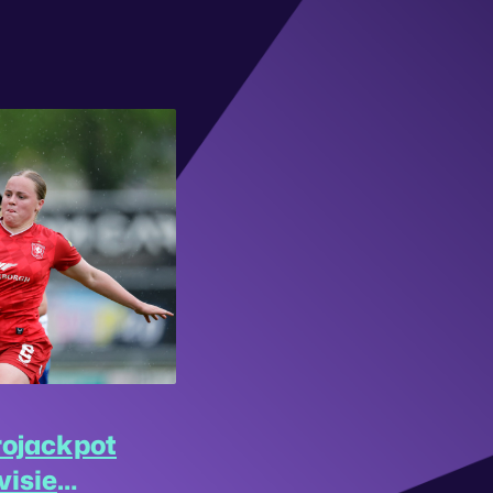
rojackpot
visie