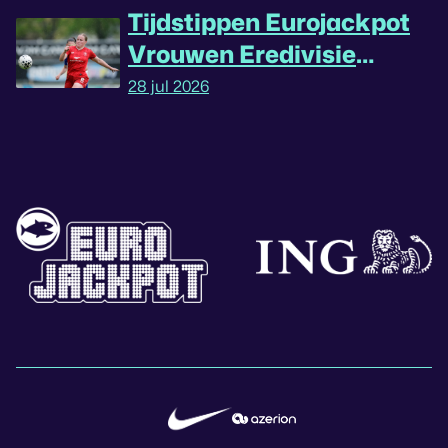
Tijdstippen Eurojackpot
Vrouwen Eredivisie
omgedraaid
28 jul 2026