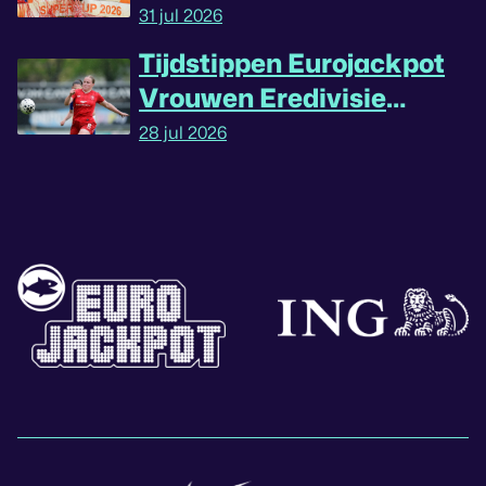
31 jul 2026
Tijdstippen Eurojackpot
Vrouwen Eredivisie
omgedraaid
28 jul 2026