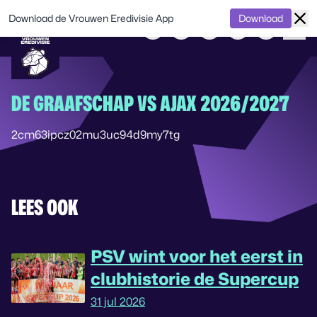
Download de Vrouwen Eredivisie App
Download
DE GRAAFSCHAP VS AJAX 2026/2027
2cm63ipcz02mu3uc94d9my7tg
LEES OOK
PSV wint voor het eerst in
clubhistorie de Supercup
31 jul 2026