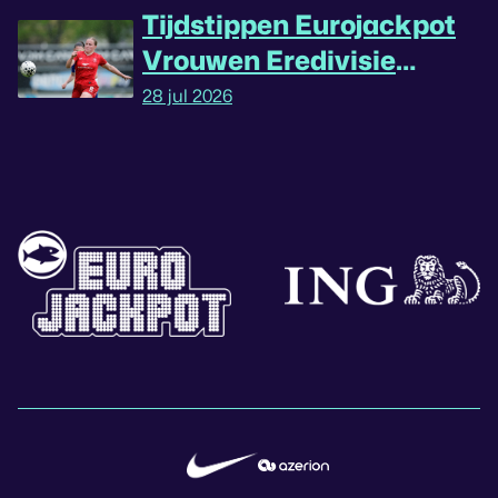
Tijdstippen Eurojackpot
Vrouwen Eredivisie
omgedraaid
28 jul 2026