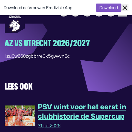
Download de Vrouwen Eredivisie App
Download
AZ VS UTRECHT 2026/2027
1zu0w660zgbbrre0k5gwvvn6c
LEES OOK
PSV wint voor het eerst in
clubhistorie de Supercup
31 jul 2026