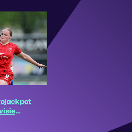
rojackpot
visie