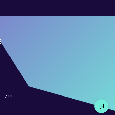
E
APP