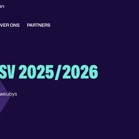
VER ONS
PARTNERS
PSV 2025/2026
qweubys