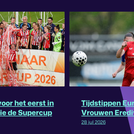
oor het eerst in
Tijdstippen Eu
rie de Supercup
Vrouwen Eredi
omgedraaid
28 jul 2026