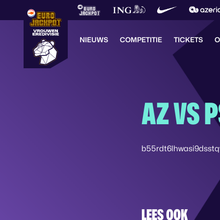
NIEUWS
COMPETITIE
TICKETS
O
AZ VS 
b55rdt6lhwasi9dsst
LEES OOK