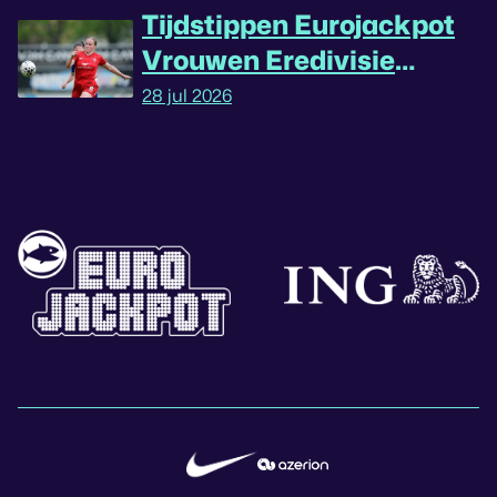
Tijdstippen Eurojackpot
Vrouwen Eredivisie
omgedraaid
28 jul 2026