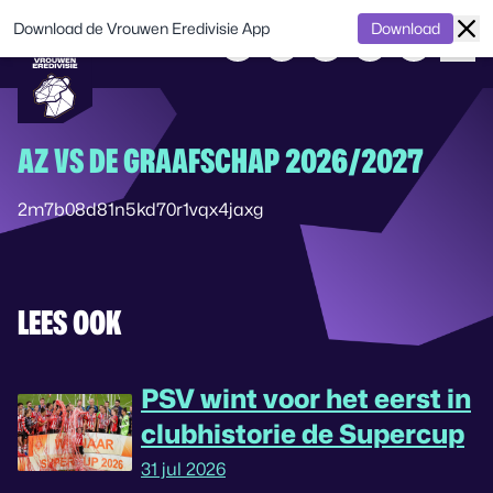
Download de Vrouwen Eredivisie App
Download
AZ VS DE GRAAFSCHAP 2026/2027
2m7b08d81n5kd70r1vqx4jaxg
LEES OOK
PSV wint voor het eerst in
clubhistorie de Supercup
31 jul 2026