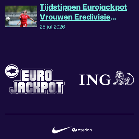
Tijdstippen Eurojackpot
Vrouwen Eredivisie
omgedraaid
28 jul 2026