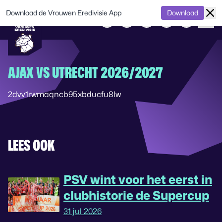
Download de Vrouwen Eredivisie App
Download
AJAX VS UTRECHT 2026/2027
2dvv1rwmaqncb95xbducfu8lw
LEES OOK
PSV wint voor het eerst in
clubhistorie de Supercup
31 jul 2026