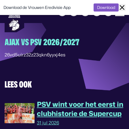
Download de Vrouwen Eredivisie App
Download
AJAX VS PSV 2026/2027
26vd5uirz32z23qkn6yyxj4es
LEES OOK
PSV wint voor het eerst in
clubhistorie de Supercup
31 jul 2026