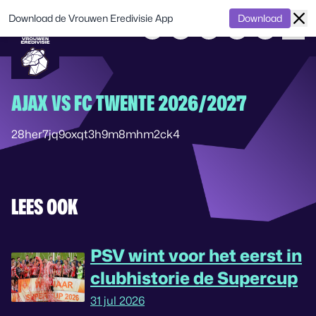
Download de Vrouwen Eredivisie App
Download
AJAX VS FC TWENTE 2026/2027
28her7jq9oxqt3h9m8mhm2ck4
LEES OOK
PSV wint voor het eerst in
clubhistorie de Supercup
31 jul 2026