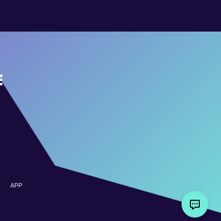
E
APP