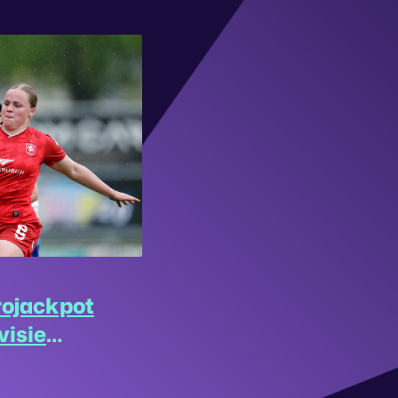
rojackpot
visie