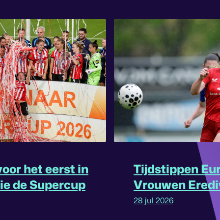
oor het eerst in
Tijdstippen Eu
rie de Supercup
Vrouwen Eredi
omgedraaid
28 jul 2026