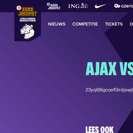
NIEUWS
COMPETITIE
TICKETS
O
AJAX V
23yq69igcoef0irdjewj
LEES OOK