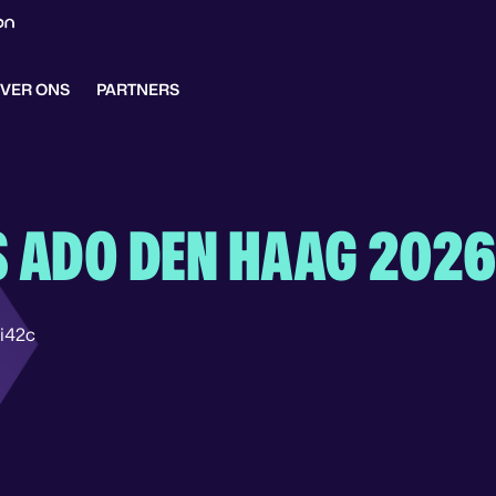
VER ONS
PARTNERS
S ADO DEN HAAG 202
li42c