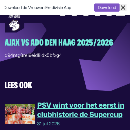
Download de Vrouwen Eredivisie App
Download
AJAX VS ADO DEN HAAG 2025/2026
a94ntg8rei9eidlildx5bfxg4
LEES OOK
PSV wint voor het eerst in
clubhistorie de Supercup
31 jul 2026