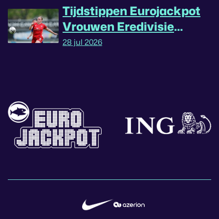
Tijdstippen Eurojackpot
Vrouwen Eredivisie
omgedraaid
28 jul 2026