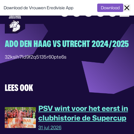
Download de Vrouwen Eredivisie App
Download
ADO DEN HAAG VS UTRECHT 2024/2025
32ksih7ld9f2q5135r60pte6s
LEES OOK
PSV wint voor het eerst in
clubhistorie de Supercup
31 jul 2026