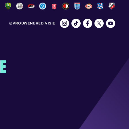
@VROUWENEREDIVISIE
E