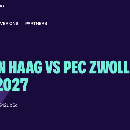
VER ONS
PARTNERS
N HAAG VS PEC ZWOLL
2027
242ub6c