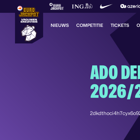
NIEUWS
COMPETITIE
TICKETS
O
ADO DE
2026/
2dkdthoci4h7cyx6o9