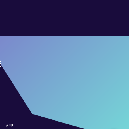
E
APP