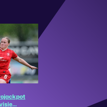
rojackpot
visie