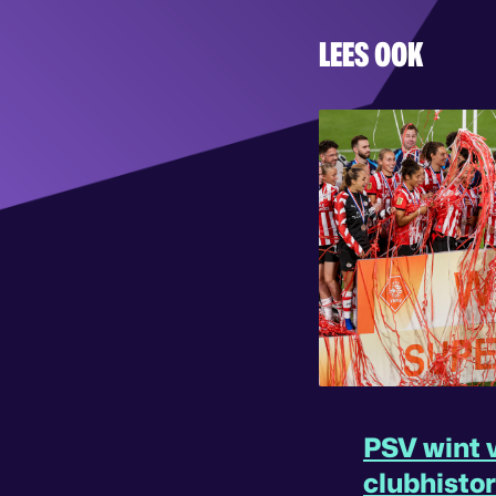
LEES OOK
PSV wint v
clubhisto