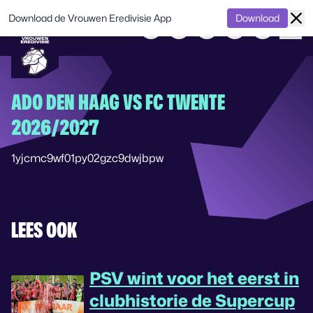
Download de Vrouwen Eredivisie App
Download
ADO DEN HAAG VS FC TWENTE
2026/2027
1yjcmc9wf01py02gzc9dwjbpw
LEES OOK
PSV wint voor het eerst in
clubhistorie de Supercup