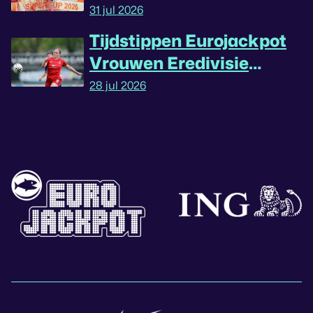
31 jul 2026
Tijdstippen Eurojackpot
Vrouwen Eredivisie
omgedraaid
28 jul 2026