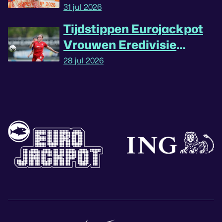
31 jul 2026
Tijdstippen Eurojackpot
Vrouwen Eredivisie
omgedraaid
28 jul 2026