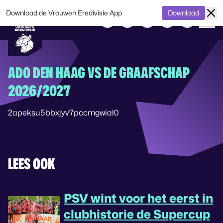
Download de Vrouwen Eredivisie App
Download
ADO DEN HAAG VS DE GRAAFSCHAP
2026/2027
2apeksu5bbxjyv7pccmgwial0
LEES OOK
PSV wint voor het eerst in
clubhistorie de Supercup