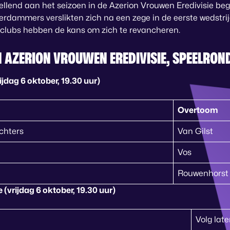
tellend aan het seizoen in de Azerion Vrouwen Eredivisie be
rdammers verslikten zich na een zege in de eerste wedstr
de clubs hebben de kans om zich te revancheren.
 AZERION VROUWEN EREDIVISIE, SPEELRON
jdag 6 oktober, 19.30 uur)
Overtoom
chters
Van Gilst
Vos
Rouwenhorst
 (vrijdag 6 oktober, 19.30 uur)
Volg late