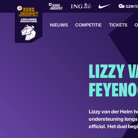
NIEUWS
COMPETITIE
TICKETS
O
LIZZY V
FEYENO
Lizzy van der Helm he
ondersteuning langs 
official.
Het duel begi