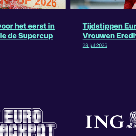
oor het eerst in
Tijdstippen Eu
rie de Supercup
Vrouwen Eredi
omgedraaid
28 jul 2026