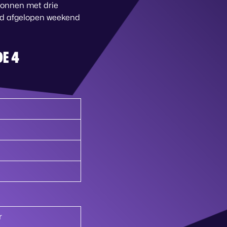
gonnen met drie
ijd afgelopen weekend
DE 4
r