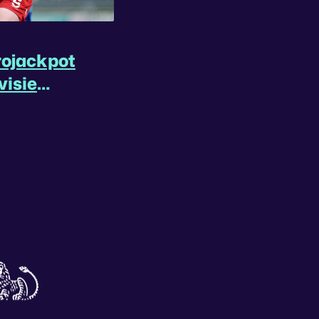
rojackpot
visie