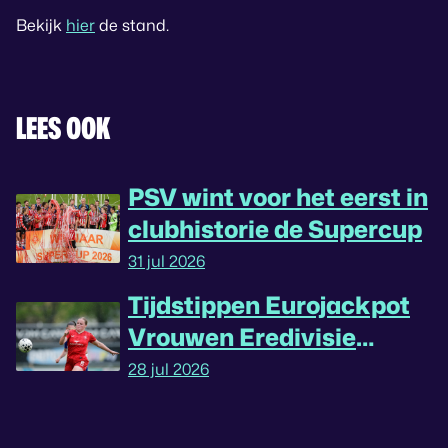
Bekijk
hier
de stand.
LEES OOK
PSV wint voor het eerst in
clubhistorie de Supercup
31 jul 2026
Tijdstippen Eurojackpot
Vrouwen Eredivisie
omgedraaid
28 jul 2026