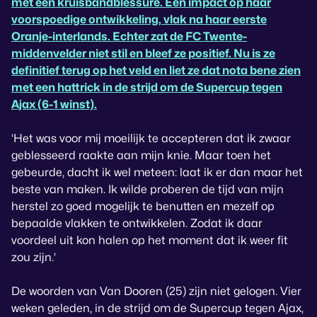
met een kruisbandblessure. Een impact op haar
voorspoedige ontwikkeling, vlak na haar eerste
Oranje-interlands. Echter zat de FC Twente-
middenvelder niet stil en bleef ze positief. Nu is ze
definitief terug op het veld en liet ze dat nota bene zien
met een hattrick in de strijd om de Supercup tegen
Ajax (6-1 winst).
‘Het was voor mij moeilijk te accepteren dat ik zwaar
geblesseerd raakte aan mijn knie. Maar toen het
gebeurde, dacht ik wel meteen: laat ik er dan maar het
beste van maken. Ik wilde proberen de tijd van mijn
herstel zo goed mogelijk te benutten en mezelf op
bepaalde vlakken te ontwikkelen. Zodat ik daar
voordeel uit kon halen op het moment dat ik weer fit
zou zijn.’
De woorden van Van Dooren (25) zijn niet gelogen. Vier
weken geleden, in de strijd om de Supercup tegen Ajax,