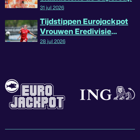
31 jul 2026
Tijdstippen Eurojackpot
Vrouwen Eredivisie
omgedraaid
28 jul 2026