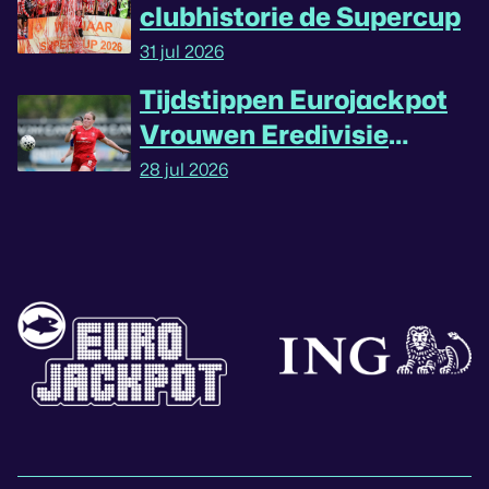
clubhistorie de Supercup
31 jul 2026
Tijdstippen Eurojackpot
Vrouwen Eredivisie
omgedraaid
28 jul 2026