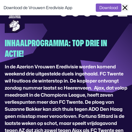
Download de Vrouwen Eredivisie App
Download
INHAALPROGRAMMA: TOP DRIE IN
ACTIE!
In de Azerion Vrouwen Eredivisie worden komend
weekend drie uitgestelde duels ingehaald. FC Twente
wil foutloos de winterstop in. De koploper ontvangt
zondag nummer laatst sc Heerenveen. Ajax, dat volop
meedraait in de Champions League, heeft zeven
verliespunten meer dan FC Twente. De ploeg van
Suzanne Bakker kan zich thuis tegen ADO Den Haag
geen misstap meer veroorloven. Fortuna Sittard is de
laatste weken op schot, maar speelt vrijdagavond
tegen AZ dat zich zowel tegen Ajax als FC Twente een