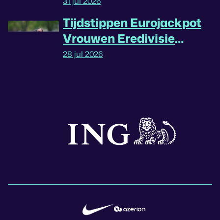
31 jul 2026
Tijdstippen Eurojackpot
Vrouwen Eredivisie
omgedraaid
28 jul 2026