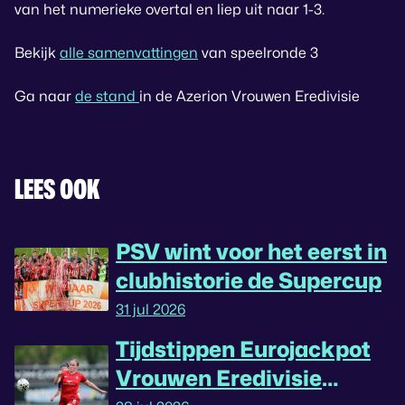
van het numerieke overtal en liep uit naar 1-3.
Bekijk
alle samenvattingen
van speelronde 3
Ga naar
de stand
in de Azerion Vrouwen Eredivisie
LEES OOK
PSV wint voor het eerst in
clubhistorie de Supercup
31 jul 2026
Tijdstippen Eurojackpot
Vrouwen Eredivisie