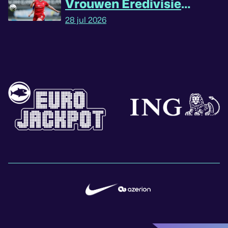
Vrouwen Eredivisie
omgedraaid
28 jul 2026