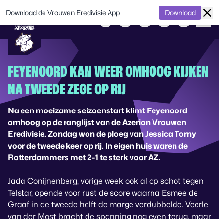
Download de Vrouwen Eredivisie App
Download
FEYENOORD KAN WEER OMHOOG KIJKEN
NA TWEEDE ZEGE OP RIJ
Na een moeizame seizoenstart klimt Feyenoord
omhoog op de ranglijst van de Azerion Vrouwen
Eredivisie. Zondag won de ploeg van Jessica Torny
voor de tweede keer op rij. In eigen huis waren de
Rotterdammers met 2-1 te sterk voor AZ.
Jada Conijnenberg, vorige week ook al op schot tegen
Telstar, opende voor rust de score waarna Esmee de
Graaf in de tweede helft de marge verdubbelde. Veerle
van der Most bracht de spanning nog even terug, maar