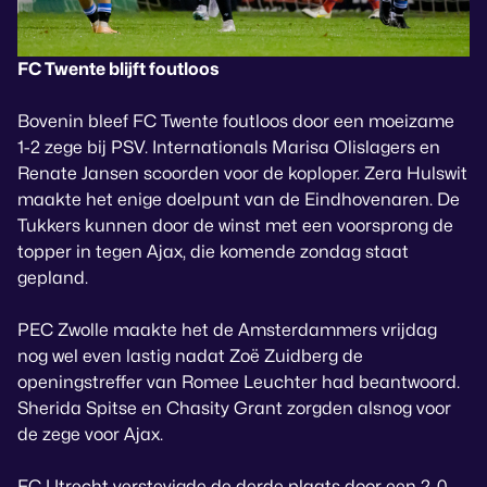
FC Twente blijft foutloos
Bovenin bleef FC Twente foutloos door een moeizame
1-2 zege bij PSV. Internationals Marisa Olislagers en
Renate Jansen scoorden voor de koploper. Zera Hulswit
maakte het enige doelpunt van de Eindhovenaren. De
Tukkers kunnen door de winst met een voorsprong de
topper in tegen Ajax, die komende zondag staat
gepland.
PEC Zwolle maakte het de Amsterdammers vrijdag
nog wel even lastig nadat Zoë Zuidberg de
openingstreffer van Romee Leuchter had beantwoord.
Sherida Spitse en Chasity Grant zorgden alsnog voor
de zege voor Ajax.
FC Utrecht verstevigde de derde plaats door een 2-0