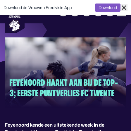
Download de Vrouwen Eredivisie App
Download
FEYENOORD HAAKT AAN BIJ DE TOP-
3; EERSTE PUNTVERLIES FC TWENTE
Feyenoord kende een uitstekende week in de