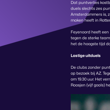
Dat puntverlies kostb
duels slechts zes pun
Amsterdammers is, zal
maken heeft in Rotte
Feyenoord heeft een 
tegen de sterke team
het de hoogste tijd 
Lastige uitduels
De clubs zonder punt
op bezoek bij AZ. Teg
om 19.30 uur. Het ver
Roosjen (vijf goals) 