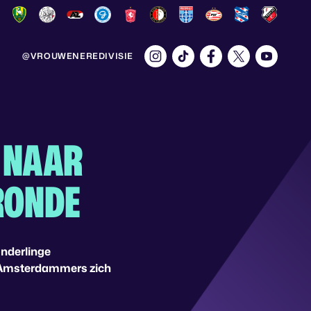
@VROUWENEREDIVISIE
 NAAR
RONDE
onderlinge
de Amsterdammers zich