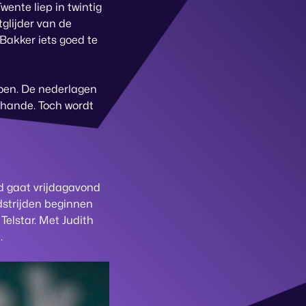
wente liep in twintig
glijder van de
 Bakker iets goed te
oen. De nederlagen
chande. Toch wordt
rd gaat vrijdagavond
edstrijden beginnen
Telstar. Met Judith
.