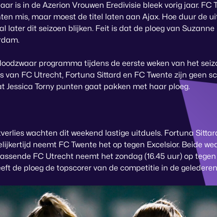
aar is in de Azerion Vrouwen Eredivisie bleek vorig jaar. FC T
ten mis, maar moest de titel laten aan Ajax. Hoe duur de uit
 later dit seizoen blijken. Feit is dat de ploeg van Suzanne
rdam.
loodzwaar programma tijdens de eerste weken van het seiz
s van FC Utrecht, Fortuna Sittard en FC Twente zijn geen s
dat Jessica Torny punten gaat pakken met haar ploeg.
verlies wachten dit weekend lastige uitduels. Fortuna Sitta
elijkertijd neemt FC Twente het op tegen Excelsior. Beide w
rassende FC Utrecht neemt het zondag (16.45 uur) op tegen 
heeft de ploeg de topscorer van de competitie in de gelederen