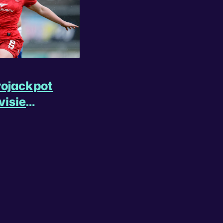
rojackpot
visie