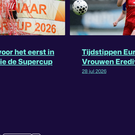
oor het eerst in
Tijdstippen Eu
rie de Supercup
Vrouwen Eredi
omgedraaid
28 jul 2026