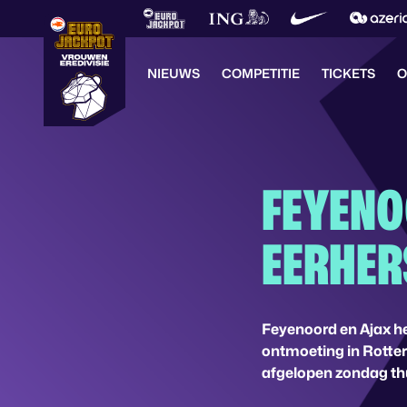
NIEUWS
COMPETITIE
TICKETS
O
FEYENO
EERHER
Feyenoord en Ajax he
ontmoeting in Rotter
afgelopen zondag thui