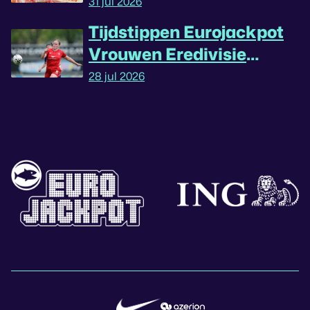
31 jul 2026
Tijdstippen Eurojackpot
Vrouwen Eredivisie
omgedraaid
28 jul 2026