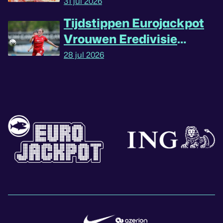
31 jul 2026
Tijdstippen Eurojackpot
Vrouwen Eredivisie
omgedraaid
28 jul 2026