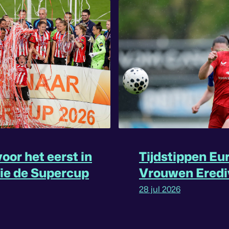
oor het eerst in
Tijdstippen Eu
rie de Supercup
Vrouwen Eredi
omgedraaid
28 jul 2026