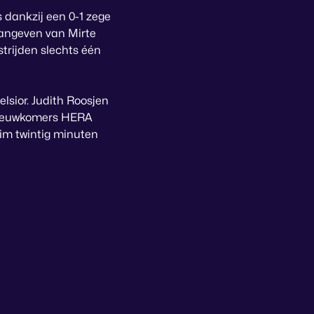
 dankzij een 0-1 zege
aangeven van Mirte
strijden slechts één
lsior. Judith Roosjen
e nieuwkomers HERA
uim twintig minuten