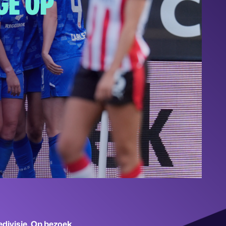
GE OP
edivisie. Op bezoek