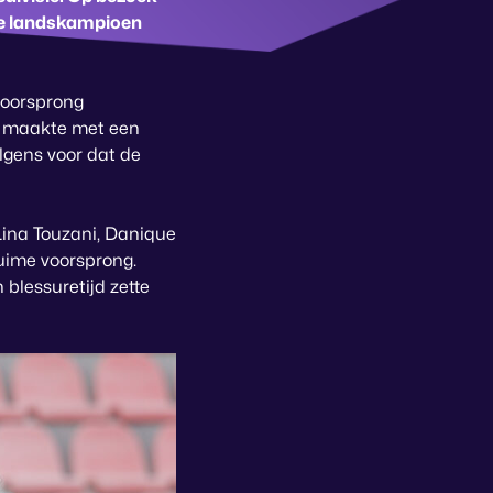
de landskampioen
voorsprong
ek maakte met een
olgens voor dat de
 Lina Touzani, Danique
uime voorsprong.
 blessuretijd zette