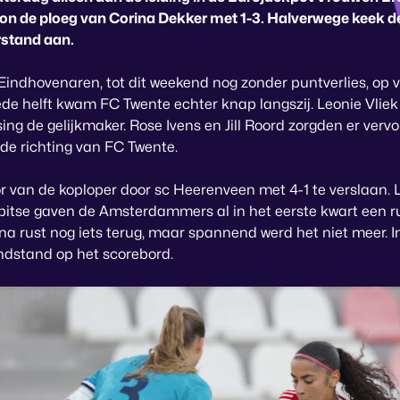
won de ploeg van Corina Dekker met 1-3. Halverwege keek 
rstand aan.
Eindhovenaren, tot dit weekend nog zonder puntverlies, op 
ede helft kwam FC Twente echter knap langszij. Leonie Vli
ising de gelijkmaker. Rose Ivens en Jill Roord zorgden er verv
 de richting van FC Twente.
or van de koploper door sc Heerenveen met 4-1 te verslaan.
pitse gaven de Amsterdammers al in het eerste kwart een r
a rust nog iets terug, maar spannend werd het niet meer. In
ndstand op het scorebord.