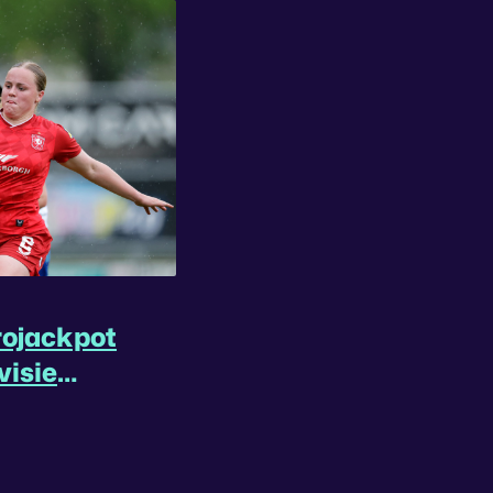
rojackpot
visie