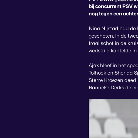
bij concurrent PSV 
nog tegen een achte
Nina Nijstad had de 
geschoten. In de twe
fraai schot in de kru
wedstrijd kantelde in
Ajax bleef in het spo
Tolhoek en Sherida S
Sterre Kroezen deed n
Ranneke Derks de ei