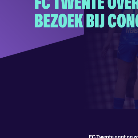
FC TWENTE OVER
BEZOEK BIJ CO
FC Twente gaat na za