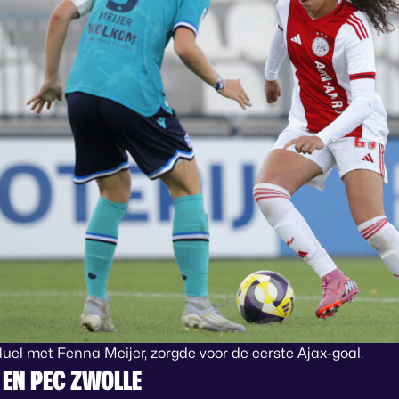
 duel met Fenna Meijer, zorgde voor de eerste Ajax-goal.
 EN PEC ZWOLLE