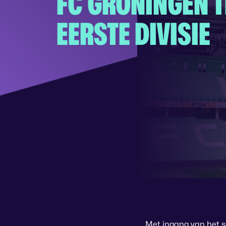
FC GRONINGEN 
EERSTE DIVISIE
Met ingang van het s