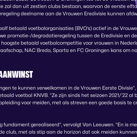
e zal dan uit zestien clubs bestaan, waarvan de eerste elfta
eregeling deelname aan de Vrouwen Eredivisie kunnen afdw
alf betaald voetbalorganisaties (BVO’s) actief in de Vrouwen
we promotie-/degradatieregeling tussen de Eredivisie en de
e hoogste betaald voetbalcompetitie voor vrouwen in Nede
aafschap, NAC Breda, Sparta en FC Groningen kans om naar
 AANWINST
ningen te kunnen verwelkomen in de Vrouwen Eerste Divisie”
taald voetbal KNVB. “Ze zijn sinds het seizoen 2021/’22 al 
opleiding voor meiden, met als streven een goede basis te c
vig fundament gerealiseerd”, vervolgt Van Leeuwen. “En is m
de club, met als stip aan de horizon dat ook meiden kunne