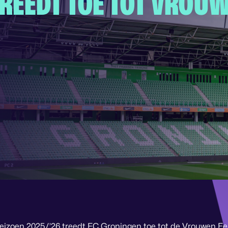
TREEDT TOE TOT VROU
eizoen 2025/’26 treedt FC Groningen toe tot de Vrouwen Eer