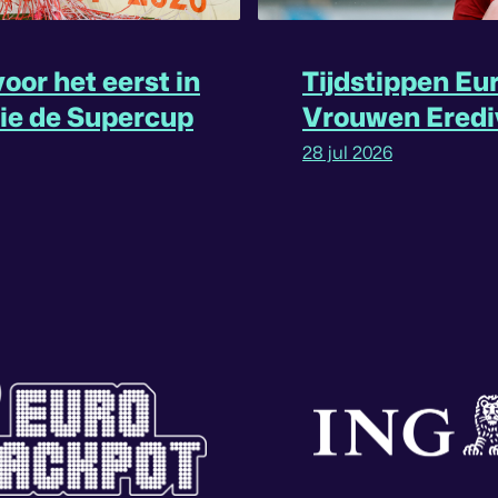
oor het eerst in
Tijdstippen Eu
rie de Supercup
Vrouwen Eredi
omgedraaid
28 jul 2026