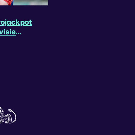
rojackpot
visie