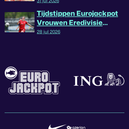
31 jul 2026
Tijdstippen Eurojackpot
Vrouwen Eredivisie
omgedraaid
28 jul 2026