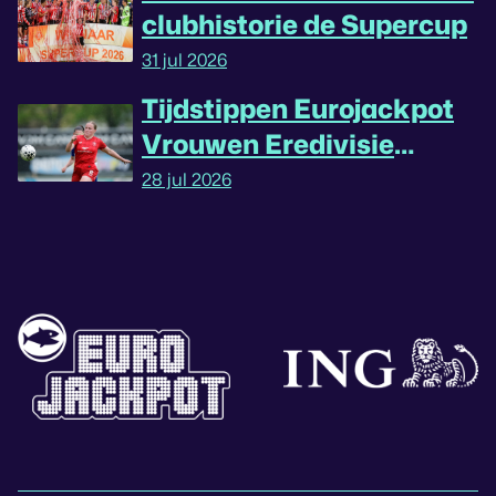
clubhistorie de Supercup
31 jul 2026
Tijdstippen Eurojackpot
Vrouwen Eredivisie
omgedraaid
28 jul 2026