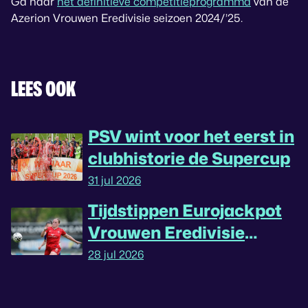
Ga naar
het definitieve competitieprogramma
van de
Azerion Vrouwen Eredivisie seizoen 2024/’25.
LEES OOK
PSV wint voor het eerst in
clubhistorie de Supercup
31 jul 2026
Tijdstippen Eurojackpot
Vrouwen Eredivisie
omgedraaid
28 jul 2026