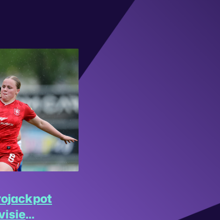
rojackpot
visie