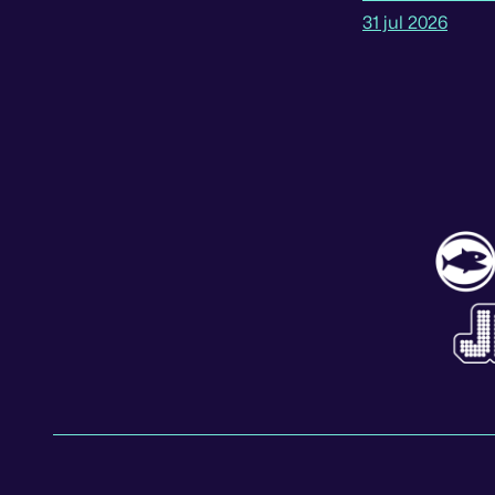
31 jul 2026