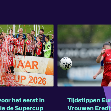
oor het eerst in
Tijdstippen Eu
rie de Supercup
Vrouwen Eredi