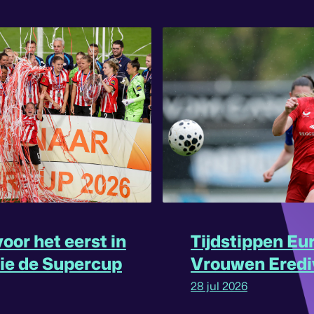
oor het eerst in
Tijdstippen Eu
rie de Supercup
Vrouwen Eredi
omgedraaid
28 jul 2026