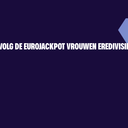
VOLG DE EUROJACKPOT VROUWEN EREDIVISI
@VROUWENEREDIVISIE
YBELEID
GEBRUIKERSVOORWAARDEN
NIEUWS
TICKETS