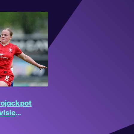
rojackpot
visie