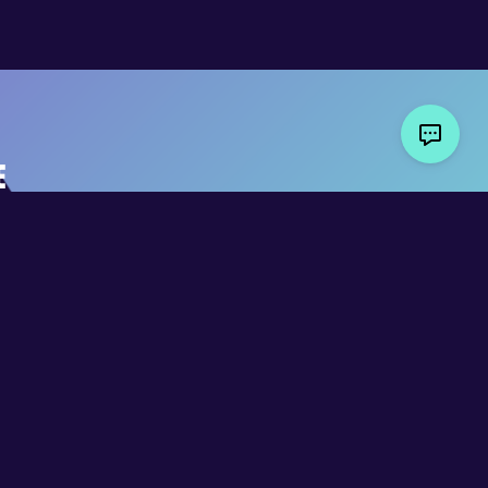
E
APP