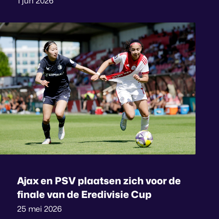
1 jun 2026
Ajax en PSV plaatsen zich voor de
finale van de Eredivisie Cup
25 mei 2026