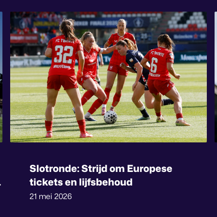
Slotronde: Strijd om Europese
tickets en lijfsbehoud
21 mei 2026