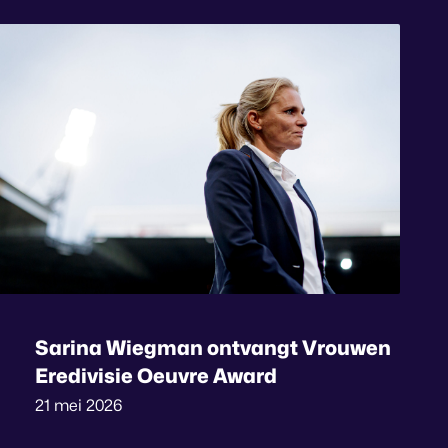
Sarina Wiegman ontvangt Vrouwen
Eredivisie Oeuvre Award
21 mei 2026