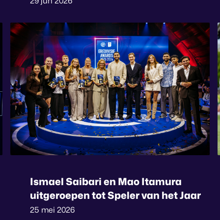
29 jun 2026
Ismael Saibari en Mao Itamura
uitgeroepen tot Speler van het Jaar
25 mei 2026