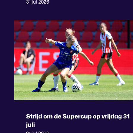
31 jul 2026
Strijd om de Supercup op vrijdag 31
juli