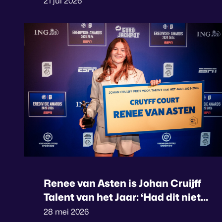
21 jul 2026
Renee van Asten is Johan Cruijff
Talent van het Jaar: ‘Had dit niet
durven dromen’
28 mei 2026